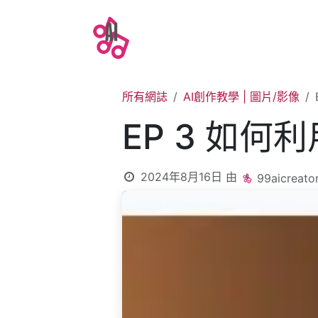
跳至內容
AI指令表
AI培訓
A
所有網誌
AI創作教學 | 圖片/影像
EP 3 如何
2024年8月16日
由
99aicreato