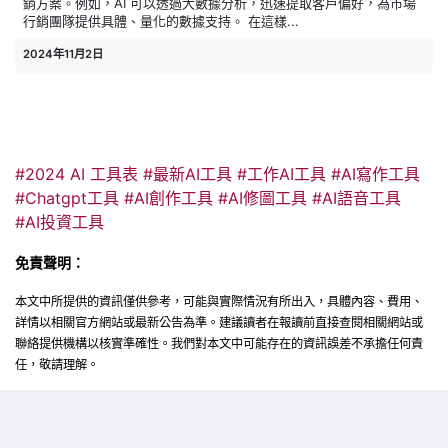
銷方案。例如，AI 可以透過大數據分析，迅速提取客戶偏好，為市場
行銷團隊提供具體、量化的數據支持。 在這樣...
2024年11月2日
#2024 AI 工具表 #最新AI工具 #工作AI工具 #AI寫作
工具
#Chatgpt
工具 #AI創作工具 #AI修圖工具 #AI語音
工具
#AI投資
工具
免責聲明：
本文中所提供的資訊僅供參考，可能與實際情況有所出入，具體內容、費用、
詳情以相關官方網站或最新公告為準。建議讀者在報讀前直接查閱相關網站或
聯絡提供機構以核實準確性。我們對本文中可能存在的資訊誤差不承擔任何責
任，敬請理解。