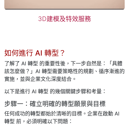
3D建模及特效服務
如何進行 AI 轉型？
了解了
AI 轉型
的重要性後，下一步自然是：「具體
該怎麼做？」
AI 轉型
需要策略性的規劃、循序漸進的
實施，並與企業文化深度結合。
以下是進行
AI 轉型
的幾個關鍵步驟和考量：
步驟一：確立明確的轉型願景與目標
任何成功的轉型都始於清晰的目標。企業在啟動
AI
轉型
前，必須明確以下問題：