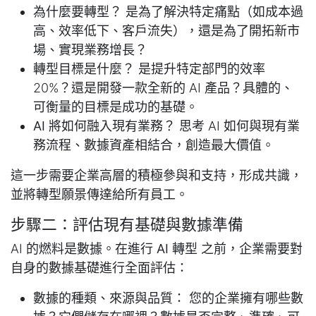
為什麼要轉型？
是為了解決特定痛點（如成本過
高、效率低下、客戶流失），還是為了開拓新市
場、實現業務增長？
轉型目標是什麼？
是提升特定部門的效率
20%？還是開發一款全新的 AI 產品？具體的、
可衡量的目標是成功的基礎。
AI 將如何融入現有業務？
思考 AI 如何與現有業
務流程、數據資產相結合，創造最大價值。
這一步需要企業高層的積極參與和支持，形成共識，
並將轉型願景傳達給所有員工。
步驟二：評估現有基礎與數據準備
AI 的燃料是數據。在進行
AI 轉型
之前，企業需要對
自身的數據基礎進行全面評估：
數據的種類、來源與品質：
您的企業擁有哪些數