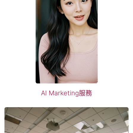
​AI Marketing服務