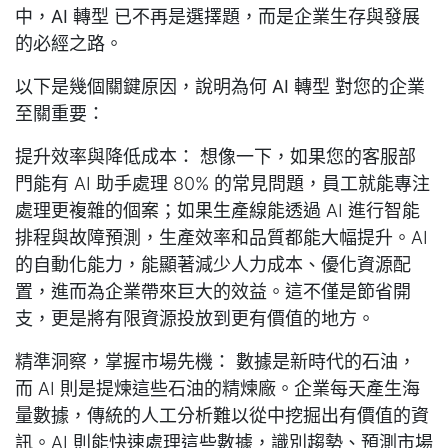
中，
AI 轉型
已不再是選擇題，而是企業生存與發展
的必經之路。
以下是幾個關鍵原因，說明為何
AI 轉型
對您的企業
至關重要：
提升效率與降低成本：
想像一下，如果您的客服部
門能有 AI 助手處理 80% 的常見問題，員工就能專注
處理更複雜的個案；如果生產線能透過 AI 進行智能
排程與故障預測，生產效率和品質都能大幅提升。AI
的自動化能力，能顯著減少人力成本、優化資源配
置，進而為企業帶來巨大的效益。這不僅是節省開
支，更是將有限資源投放到更有價值的地方。
精準洞察，掌握市場先機：
數據是新時代的石油，
而 AI 則是提煉這些石油的精煉廠。企業每天產生海
量數據，傳統的人工分析難以從中挖掘出有價值的資
訊。AI 則能快速處理這些數據，識別趨勢、預測市場