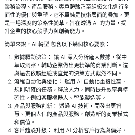
業務流程、產品服務、客戶體驗乃至組織文化進行全
面性的優化與重塑。它不單純是技術層面的疊加，更
是一場深度的策略性變革，旨在透過 AI 的力量，提
升企業的核心競爭力與創新能力。
簡單來說，
AI 轉型
包含以下幾個核心要素：
數據驅動決策：
讓 AI 深入分析龐大數據，從中
萃取洞察，輔助企業做出更精準的商業判斷。這
與過去依賴經驗或直覺的決策方式截然不同。
流程自動化與優化：
運用 AI 自動化重複性高、
規則明確的任務，釋放人力，同時提升效率與準
確性。例如客服機器人、智能製造等。
產品與服務創新：
透過 AI 技術，開發出更智
慧、更個人化的產品與服務，創造新的商業模式
和價值。
客戶體驗升級：
利用 AI 分析客戶行為與偏好，