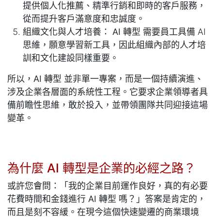
提供個人化推薦、精準行銷和即時的客戶服務，
從而提升客戶滿意度和忠誠度。
組織文化與人才培養：
AI 轉型
需要員工具備 AI
思維，願意學習新工具，因此組織內部的人才培
訓和文化建設同樣重要。
所以，
AI 轉型
並非單一專案，而是一個持續演進、
涉及企業各層面的系統性工程。它要求企業領導者具
備前瞻性思維，敢於投入，並帶領團隊共同迎接這場
變革。
為什麼 AI 轉型是企業的必經之路？
或許您會問：「我的企業目前運作良好，真的有必要
花費時間和金錢進行
AI 轉型
嗎？」答案是肯定的，
而且是刻不容緩。在現今這個快速變遷的商業環境