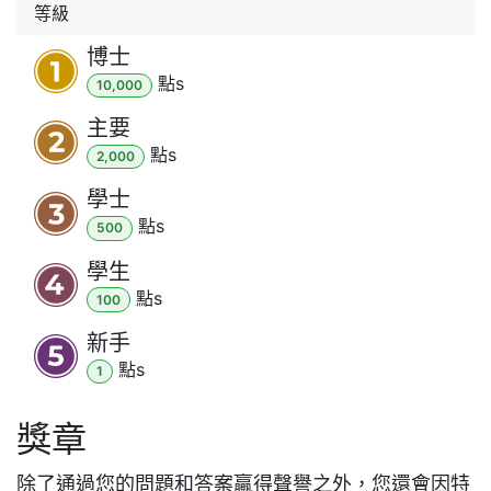
等級
博士
點
s
10,000
主要
點
s
2,000
學士
點
s
500
學生
點
s
100
新手
點
s
1
獎章
除了通過您的問題和答案贏得聲譽之外，您還會因特