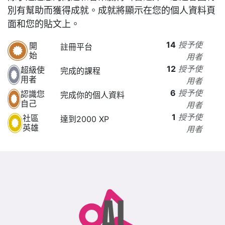
別有幫助而獲得成就。
成就將顯示在您的個人資料頁
面和您的貼文上。
14
授予使
開
註冊平台
始
用者
12
授予使
超級使
完成的課程
用者
用者
6
授予使
認識您
完成你的個人資料
自己
用者
1
授予使
社區
達到2000 XP
英雄
用者